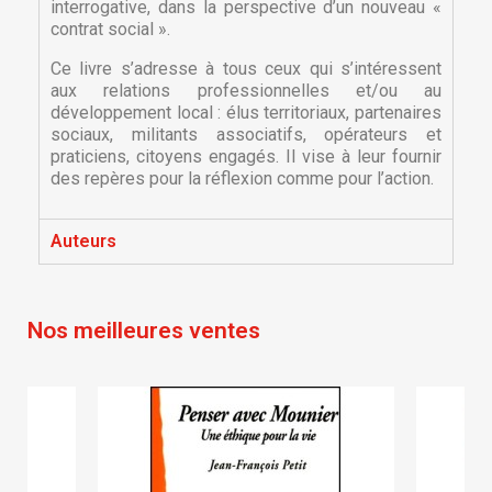
interrogative, dans la perspective d’un nouveau «
×
contrat social ».
Nom de la liste d'envies
Vous devez être connecté pour ajouter des produits
Ajouter à ma liste d'envies
à votre liste d'envies.
Ce livre s’adresse à tous ceux qui s’intéressent
aux relations professionnelles et/ou au
Créer une nouvelle liste
add_circle_outline
développement local : élus territoriaux, partenaires
Annuler
Connexion
sociaux, militants associatifs, opérateurs et
Annuler
Créer une liste d'envies
praticiens, citoyens engagés. Il vise à leur fournir
des repères pour la réflexion comme pour l’action.
Auteurs
Nos meilleures ventes