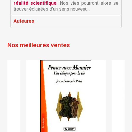
réalité scientifique
. Nos vies pourront alors se
trouver éclairées d’un sens nouveau.
Auteures
×
×
Créer une liste d'envies
Connexion
Nos meilleures ventes
×
Nom de la liste d'envies
Vous devez être connecté pour ajouter des produits
Ajouter à ma liste d'envies
à votre liste d'envies.
Créer une nouvelle liste
add_circle_outline
Annuler
Connexion
Annuler
Créer une liste d'envies