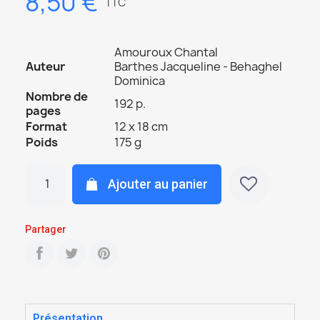
8,50 €
TTC
Amouroux Chantal
Auteur
Barthes Jacqueline - Behaghel
Dominica
Nombre de
192 p.
pages
Format
12 x 18 cm
Poids
175 g
Ajouter au panier
Partager
Présentation