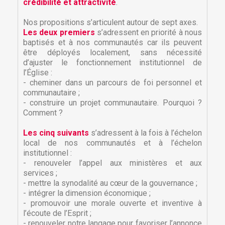
crédibilité et attractivité
.
Nos propositions s’articulent autour de sept axes.
Les deux premiers
s’adressent en priorité à nous
baptisés et à nos communautés car ils peuvent
être déployés localement, sans nécessité
d’ajuster le fonctionnement institutionnel de
l’Église :
- cheminer dans un parcours de foi personnel et
communautaire ;
- construire un projet communautaire. Pourquoi ?
Comment ?
Les cinq suivants
s’adressent à la fois à l’échelon
local de nos communautés et à l’échelon
institutionnel :
- renouveler l’appel aux ministères et aux
services ;
×
×
Créer une liste d'envies
- mettre la synodalité au cœur de la gouvernance ;
Connexion
- intégrer la dimension économique ;
- promouvoir une morale ouverte et inventive à
×
Nom de la liste d'envies
Vous devez être connecté pour ajouter des produits
l’écoute de l’Esprit ;
Ajouter à ma liste d'envies
à votre liste d'envies.
- renouveler notre langage pour favoriser l’annonce