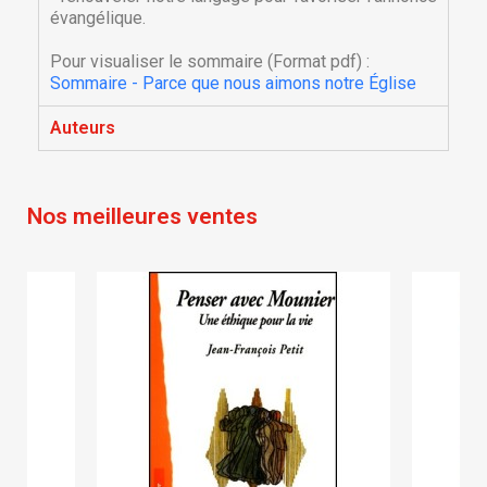
évangélique.
Créer une nouvelle liste
add_circle_outline
Pour visualiser le sommaire (Format pdf) :
Annuler
Connexion
Annuler
Créer une liste d'envies
Sommaire - Parce que nous aimons notre Église
Auteurs
Nos meilleures ventes