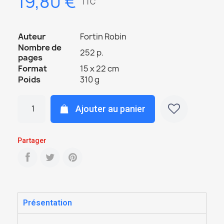
19,80 €
TTC
Auteur
Fortin Robin
Nombre de
252 p.
pages
Format
15 x 22 cm
Poids
310 g
Ajouter au panier
Partager
Présentation