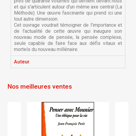
près de quarante volumes qui défilent devant nous
×
Nom de la liste d'envies
Vous devez être connecté pour ajouter des produits
Ajouter à ma liste d'envies
et qui s'articulent autour d'un même axe central (La
à votre liste d'envies.
Méthode). Une œuvre fascinante qui prend ici une
tout autre dimension.
Créer une nouvelle liste
add_circle_outline
Cet ouvrage voudrait témoigner de l'importance et
de l'actualité de cette œuvre qui inaugure son
Annuler
Connexion
Annuler
Créer une liste d'envies
nouveau mode de pensée, la pensée complexe,
seule capable de faire face aux défis vitaux et
mortels du nouveau millénaire.
Auteur
Nos meilleures ventes