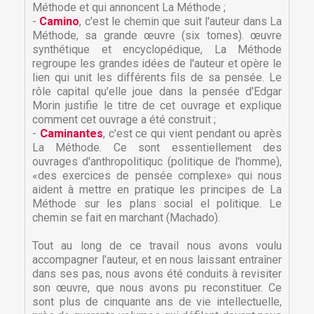
Méthode et qui annoncent La Méthode ;
-
Camino
, c'est le chemin que suit l'auteur dans La
Méthode, sa grande œuvre (six tomes). œuvre
synthétique et encyclopédique, La Méthode
regroupe les grandes idées de l'auteur et opère le
lien qui unit les différents fils de sa pensée. Le
rôle capital qu'elle joue dans la pensée d'Edgar
Morin justifie le titre de cet ouvrage et explique
comment cet ouvrage a été construit ;
-
Caminantes
, c'est ce qui vient pendant ou après
La Méthode. Ce sont essentiellement des
ouvrages d'anthropolitiquc (politique de l'homme),
«des exercices de pensée complexe» qui nous
aident à mettre en pratique les principes de La
Méthode sur les plans social el politique. Le
chemin se fait en marchant (Machado).
Tout au long de ce travail nous avons voulu
accompagner l'auteur, et en nous laissant entraîner
×
dans ses pas, nous avons été conduits à revisiter
×
Créer une liste d'envies
Connexion
son œuvre, que nous avons pu reconstituer. Ce
sont plus de cinquante ans de vie intellectuelle,