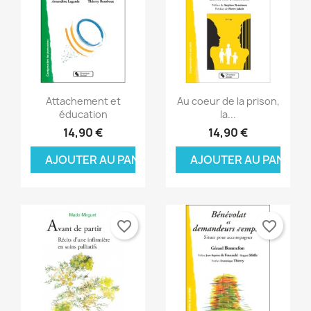
Aperçu rapide
Aperçu rapide


Attachement et
Au coeur de la prison,
éducation
la...
14,90 €
14,90 €
AJOUTER AU PANIER
AJOUTER AU PANIER
favorite_border
favorite_border