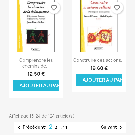
favorite_border
favorite_border
Aperçu rapide
Aperçu rapide


Comprendre les
Construire des actions...
chemins de...
19,60 €
12,50 €
AJOUTER AU PANIER
AJOUTER AU PANIER
Affichage 13-24 de 124 article(s)
2


Précédent
Suivant
1
3
…
11