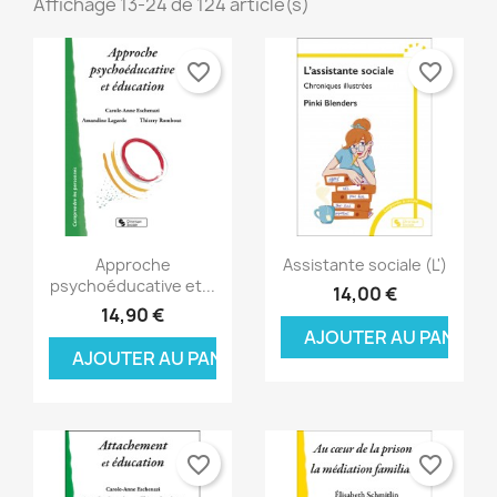
Affichage 13-24 de 124 article(s)
favorite_border
favorite_border
Aperçu rapide
Aperçu rapide


Approche
Assistante sociale (L')
psychoéducative et...
14,00 €
14,90 €
AJOUTER AU PANIER
AJOUTER AU PANIER
favorite_border
favorite_border