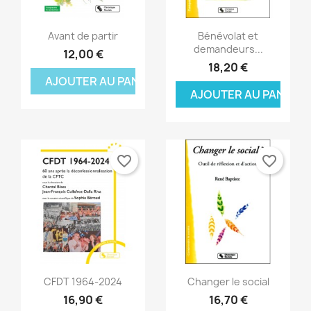
Aperçu rapide
Aperçu rapide


Avant de partir
Bénévolat et
demandeurs...
12,00 €
18,20 €
AJOUTER AU PANIER
AJOUTER AU PANIER
favorite_border
favorite_border
Aperçu rapide
Aperçu rapide


CFDT 1964-2024
Changer le social
16,90 €
16,70 €