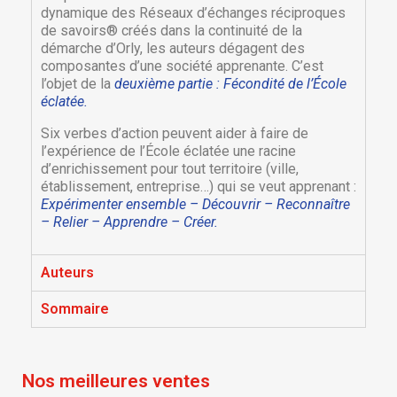
dynamique des Réseaux d’échanges réciproques
de savoirs® créés dans la continuité de la
démarche d’Orly, les auteurs dégagent des
composantes d’une société apprenante. C’est
l’objet de la
deuxième partie : Fécondité de l’École
éclatée.
Six verbes d’action peuvent aider à faire de
l’expérience de l’École éclatée une racine
d’enrichissement pour tout territoire (ville,
établissement, entreprise…) qui se veut apprenant :
Expérimenter ensemble – Découvrir – Reconnaître
×
×
Créer une liste d'envies
– Relier – Apprendre – Créer.
Connexion
×
Auteurs
Nom de la liste d'envies
Vous devez être connecté pour ajouter des produits
Ajouter à ma liste d'envies
à votre liste d'envies.
Sommaire
Créer une nouvelle liste
add_circle_outline
Annuler
Connexion
Annuler
Créer une liste d'envies
Nos meilleures ventes