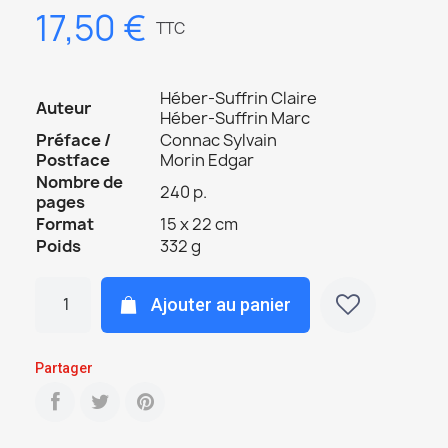
17,50 €
TTC
Héber-Suffrin Claire
Auteur
Héber-Suffrin Marc
Préface /
Connac Sylvain
Postface
Morin Edgar
Nombre de
240 p.
pages
Format
15 x 22 cm
Poids
332 g
Ajouter au panier
Partager