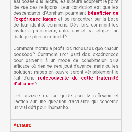
est posée à la laïcité, les auteurs adoptent le point
de vue des religions. Leur conviction est que les
descendants d’Abraham pourraient
bénéficier de
l’expérience laïque
et se rencontrer sur la base
de leur identité commune. Dès lors, comment les
inviter à promouvoir, entre eux et par étapes, un
dialogue plus constructif ?
Comment mettre à profit les richesses que chacun
possède ? Comment tirer parti des expériences
pour parvenir à un mode de cohabitation plus
efficace où rien ne sera joué d’avance, mais où les
solutions mises en œuvre seront véritablement le
fait d’une
redécouverte de cette fraternité
×
d’alliance
?
×
Créer une liste d'envies
Connexion
Cet ouvrage est un guide pour la réflexion et
l’action sur une question d’actualité qui concerne
×
Nom de la liste d'envies
Vous devez être connecté pour ajouter des produits
Ajouter à ma liste d'envies
un vrai défi pour l’humanité.
à votre liste d'envies.
Créer une nouvelle liste
add_circle_outline
Auteurs
Annuler
Connexion