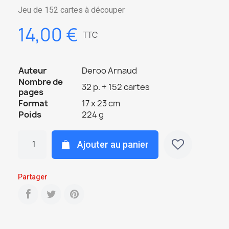
Jeu de 152 cartes à découper
14,00 €
TTC
Auteur
Deroo Arnaud
Nombre de
32 p. + 152 cartes
pages
Format
17 x 23 cm
Poids
224 g
Ajouter au panier
Partager