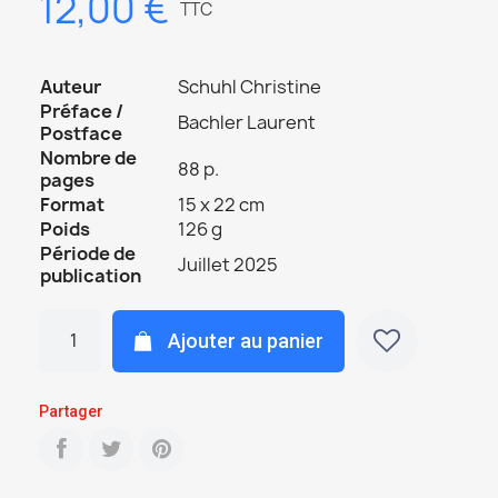
12,00 €
TTC
Auteur
Schuhl Christine
Préface /
Bachler Laurent
Postface
Nombre de
88 p.
pages
Format
15 x 22 cm
Poids
126 g
Période de
Juillet 2025
publication
Ajouter au panier
Partager