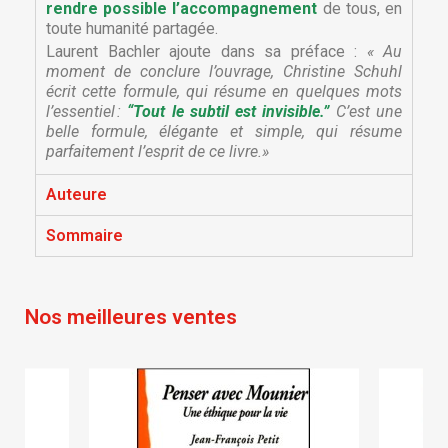
rendre possible l’accompagnement
de tous, en
toute humanité partagée.
Laurent Bachler ajoute dans sa préface :
« Au
moment de conclure l’ouvrage, Christine Schuhl
écrit cette formule, qui résume en quelques mots
l’essentiel :
“Tout le subtil est invisible.”
C’est une
belle formule, élégante et simple, qui résume
parfaitement l’esprit de ce livre.»
×
×
Créer une liste d'envies
Auteure
Connexion
Sommaire
×
Nom de la liste d'envies
Vous devez être connecté pour ajouter des produits
Ajouter à ma liste d'envies
à votre liste d'envies.
Nos meilleures ventes
Créer une nouvelle liste
add_circle_outline
Annuler
Connexion
Annuler
Créer une liste d'envies