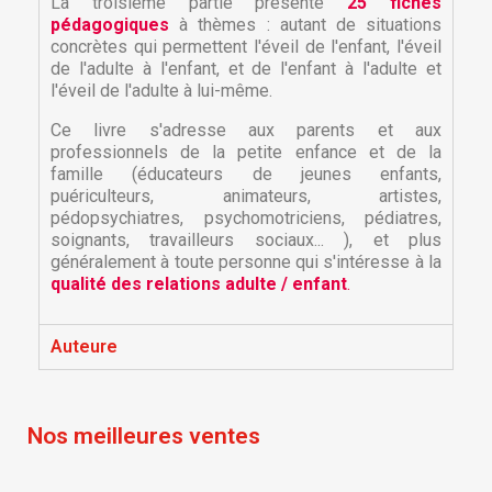
La troisième partie présente
25 fiches
pédagogiques
à thèmes : autant de situations
concrètes qui permettent l'éveil de l'enfant, l'éveil
de l'adulte à l'enfant, et de l'enfant à l'adulte et
l'éveil de l'adulte à lui-même.
Ce livre s'adresse aux parents et aux
professionnels de la petite enfance et de la
famille (éducateurs de jeunes enfants,
puériculteurs, animateurs, artistes,
pédopsychiatres, psychomotriciens, pédiatres,
soignants, travailleurs sociaux... ), et plus
×
×
Créer une liste d'envies
généralement à toute personne qui s'intéresse à la
Connexion
qualité des relations adulte / enfant
.
×
Nom de la liste d'envies
Vous devez être connecté pour ajouter des produits
Ajouter à ma liste d'envies
Auteure
à votre liste d'envies.
Créer une nouvelle liste
add_circle_outline
Annuler
Connexion
Nos meilleures ventes
Annuler
Créer une liste d'envies