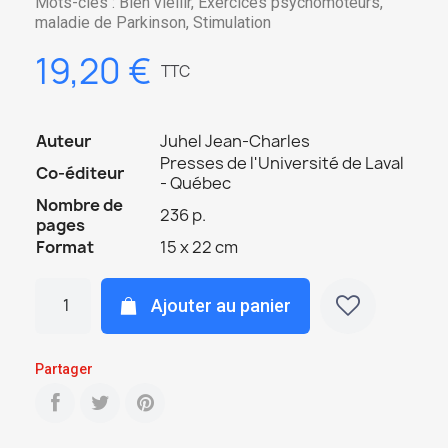
Mots-clés : Bien viellir, Exercices psychomoteurs,
maladie de Parkinson, Stimulation
19,20 €
TTC
Auteur
Juhel Jean-Charles
Presses de l'Université de Laval
Co-éditeur
- Québec
Nombre de
236 p.
pages
Format
15 x 22 cm
Ajouter au panier
Partager