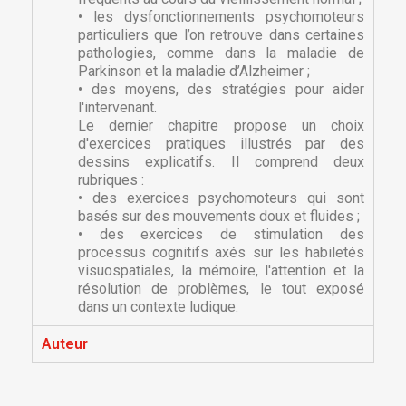
• les dysfonctionnements psychomoteurs
particuliers que l’on retrouve dans certaines
pathologies, comme dans la maladie de
Parkinson et la maladie d’Alzheimer ;
• des moyens, des stratégies pour aider
l'intervenant.
Le dernier chapitre propose un choix
d'exercices pratiques illustrés par des
dessins explicatifs. Il comprend deux
rubriques :
• des exercices psychomoteurs qui sont
basés sur des mouvements doux et fluides ;
×
• des exercices de stimulation des
×
Créer une liste d'envies
Connexion
processus cognitifs axés sur les habiletés
visuospatiales, la mémoire, l'attention et la
résolution de problèmes, le tout exposé
×
Nom de la liste d'envies
Vous devez être connecté pour ajouter des produits
Ajouter à ma liste d'envies
dans un contexte ludique.
à votre liste d'envies.
Auteur
Créer une nouvelle liste
add_circle_outline
Annuler
Connexion
Annuler
Créer une liste d'envies