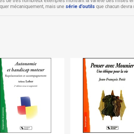
strés de très nombreux exemples montrant la variété des mises e
liquer mécaniquement, mais une
série d’outils
que chacun devra 
Annuler
Connexion
Annuler
Créer une liste d'envies