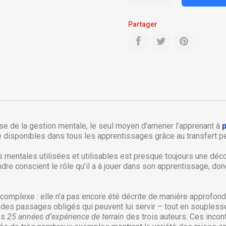
Partager
ase de la gestion mentale, le seul moyen d’amener l’apprenant à
dre disponibles dans tous les apprentissages grâce au transfert 
mentales utilisées et utilisables est presque toujours une déco
réer une liste d'envies
dre conscient le rôle qu’il a à jouer dans son apprentissage, don
onnexion
 de la liste d'envies
us devez être connecté pour ajouter des produits à votre liste
complexe : elle n’a pas encore été décrite de manière approfond
jouter à ma liste d'envies
envies.
 a des passages obligés qui peuvent lui servir – tout en souple
les
25 années d’expérience de terrain
des trois auteurs. Ces incont
Créer une nouvelle liste