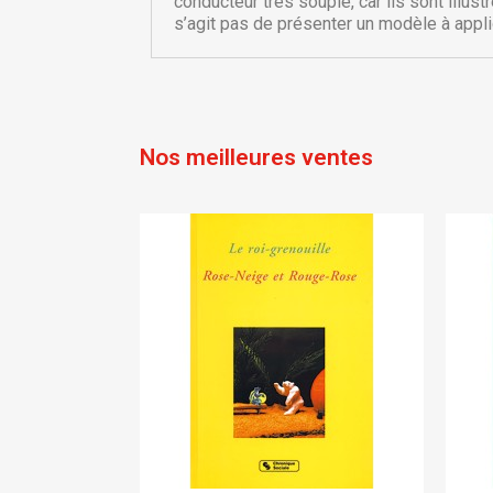
add_circle_outline
conducteur très souple, car ils sont illu
s’agit pas de présenter un modèle à app
Nos meilleures ventes