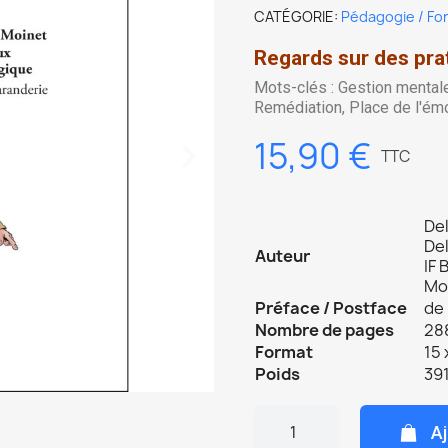
CATÉGORIE
Pédagogie / Fo
Regards sur des pra
Mots-clés : Gestion mental
Remédiation, Place de l'ém
15,90 €
TTC
De
Del
Auteur
IF 
Mo
Préface / Postface
de 
Nombre de pages
288
Format
15 
Poids
391
Aj