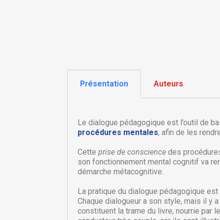
Présentation
Auteurs
Le dialogue pédagogique est l’outil de b
procédures mentales
, afin de les ren
Cette
prise de conscience
des procédures 
C
son fonctionnement mental cognitif va ren
C
démarche métacognitive.
Nom
Vo
La pratique du dialogue pédagogique est 
A
d'
Chaque dialogueur a son style, mais il y
constituent la trame du livre, nourrie par 