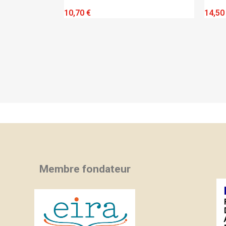
IEW
QUICK VIEW
10,70 €
14,50
Membre fondateur