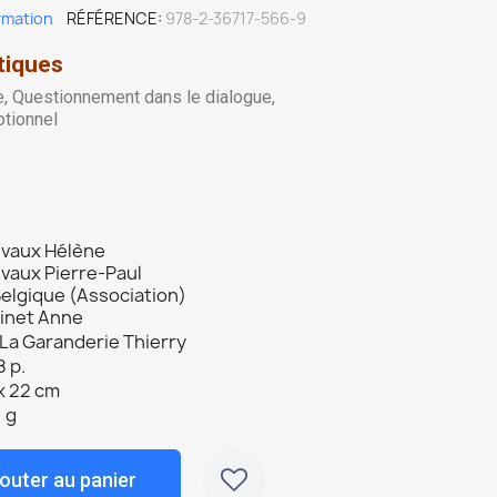
rmation
RÉFÉRENCE
978-2-36717-566-9
tiques
e, Questionnement dans le dialogue,
otionnel
lvaux Hélène
vaux Pierre-Paul
Belgique (Association)
inet Anne
La Garanderie Thierry
 p.
x 22 cm
 g
outer au panier