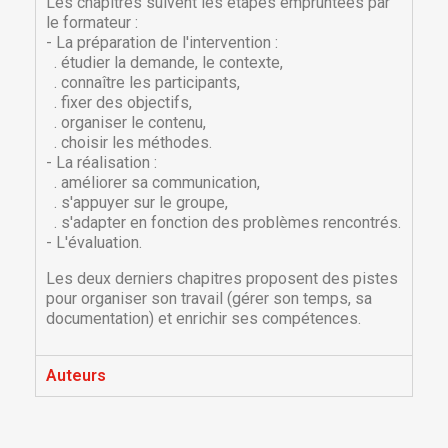
Les chapitres suivent les étapes empruntées par
le formateur :
- La préparation de l'intervention :
. étudier la demande, le contexte,
. connaître les participants,
. fixer des objectifs,
. organiser le contenu,
. choisir les méthodes.
- La réalisation :
. améliorer sa communication,
. s'appuyer sur le groupe,
. s'adapter en fonction des problèmes rencontrés.
- L'évaluation.
×
×
Créer une liste d'envies
Connexion
Les deux derniers chapitres proposent des pistes
pour organiser son travail (gérer son temps, sa
documentation) et enrichir ses compétences.
×
Nom de la liste d'envies
Vous devez être connecté pour ajouter des produits
Ajouter à ma liste d'envies
à votre liste d'envies.
Auteurs
Créer une nouvelle liste
add_circle_outline
Annuler
Connexion
Annuler
Créer une liste d'envies