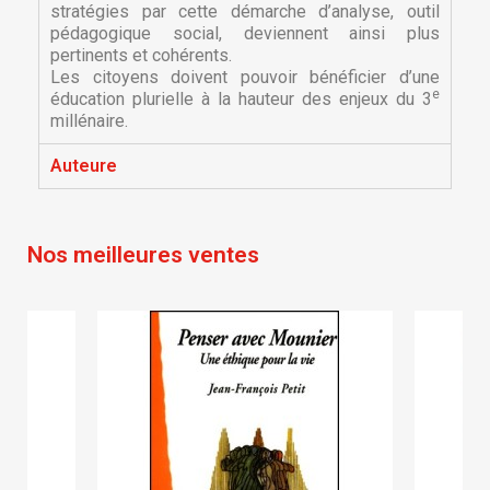
stratégies par cette démarche d’analyse, outil
pédagogique social, deviennent ainsi plus
pertinents et cohérents.
Les citoyens doivent pouvoir bénéficier d’une
e
éducation plurielle à la hauteur des enjeux du 3
millénaire.
×
×
Créer une liste d'envies
Auteure
Connexion
×
Nom de la liste d'envies
Vous devez être connecté pour ajouter des produits
Ajouter à ma liste d'envies
Nos meilleures ventes
à votre liste d'envies.
Créer une nouvelle liste
add_circle_outline
Annuler
Connexion
Annuler
Créer une liste d'envies