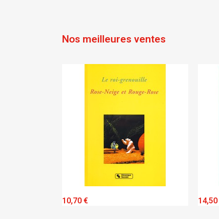
Nos meilleures ventes
W
QUICK VIEW
10,70 €
14,50 €