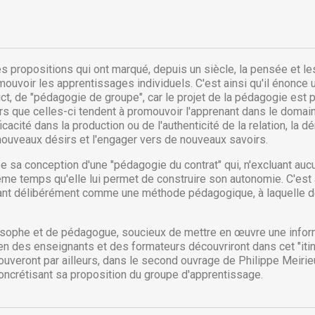
es propositions qui ont marqué, depuis un siècle, la pensée et l
ouvoir les apprentissages individuels. C'est ainsi qu'il énonce
trict, de "pédagogie de groupe", car le projet de la pédagogie est
rs que celles-ci tendent à promouvoir l'apprenant dans le domain
acité dans la production ou de l'authenticité de la relation, la 
nouveaux désirs et l'engager vers de nouveaux savoirs.
 sa conception d'une "pédagogie du contrat" qui, n'excluant aucun
ême temps qu'elle lui permet de construire son autonomie. C'est a
uant délibérément comme une méthode pédagogique, à laquelle de
réer une liste d'envies
onnexion
hilosophe et de pédagogue, soucieux de mettre en œuvre une inform
ien des enseignants et des formateurs découvriront dans cet "iti
 de la liste d'envies
us devez être connecté pour ajouter des produits à votre liste
jouter à ma liste d'envies
rouveront par ailleurs, dans le second ouvrage de Philippe Meiri
envies.
ncrétisant sa proposition du groupe d'apprentissage.
Créer une nouvelle liste