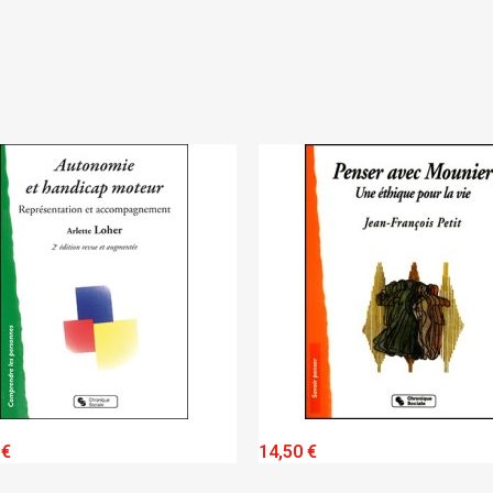
Annuler
Connexion
Annuler
Créer une liste d'envies
QUICK VIEW
QUICK VIEW
14,50 €