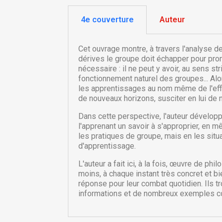
4e couverture
Auteur
Cet ouvrage montre, à travers l'analyse d
dérives le groupe doit échapper pour prom
nécessaire : il ne peut y avoir, au sens s
fonctionnement naturel des groupes... Alo
les apprentissages au nom même de l'effic
de nouveaux horizons, susciter en lui de 
Dans cette perspective, l'auteur développe
l'apprenant un savoir à s'approprier, en m
les pratiques de groupe, mais en les sit
C
d'apprentissage.
C
L'auteur a fait ici, à la fois, œuvre de p
moins, à chaque instant très concret et b
Nom
Vo
A
réponse pour leur combat quotidien. Ils t
d'
informations et de nombreux exemples co
add_circle_outline