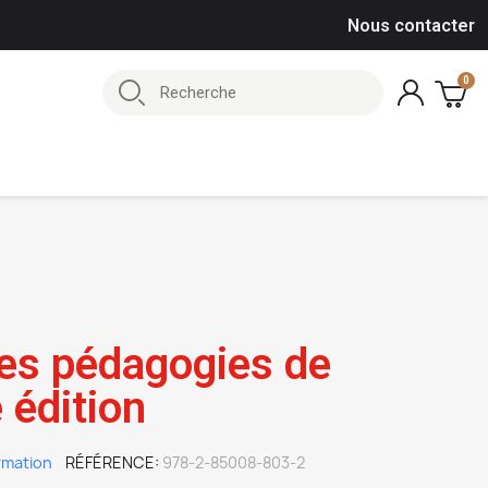
Nous contacter
 des pédagogies de
 édition
rmation
RÉFÉRENCE
978-2-85008-803-2