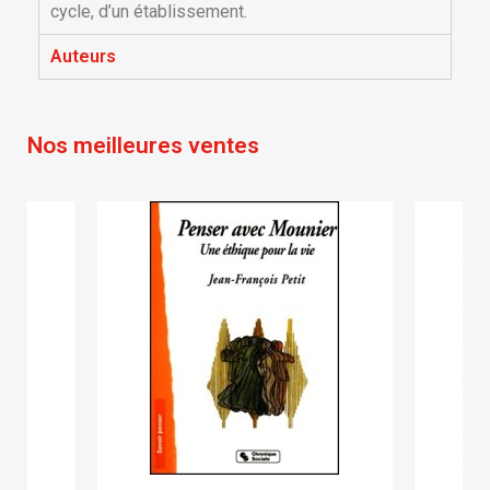
Créer une nouvelle liste
add_circle_outline
cycle, d’un établissement.
Annuler
Connexion
Annuler
Créer une liste d'envies
Auteurs
Nos meilleures ventes