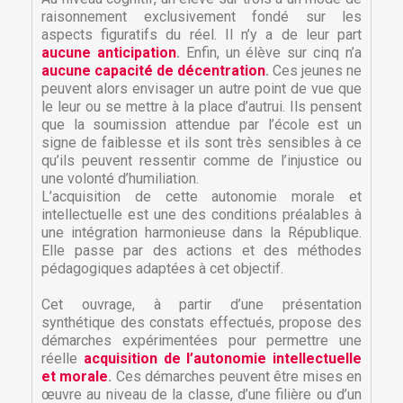
raisonnement exclusivement fondé sur les
aspects figuratifs du réel. Il n’y a de leur part
aucune anticipation
.
Enfin, un élève sur cinq n’a
aucune capacité de décentration
.
Ces jeunes ne
peuvent alors envisager un autre point de vue que
le leur ou se mettre à la place d’autrui. Ils pensent
que la soumission attendue par l’école est un
signe de faiblesse et ils sont très sensibles à ce
qu’ils peuvent ressentir comme de l’injustice ou
une volonté d’humiliation.
L’acquisition de cette autonomie morale et
intellectuelle est une des conditions préalables à
une intégration harmonieuse dans la République.
Elle passe par des actions et des méthodes
pédagogiques adaptées à cet objectif.
×
×
Créer une liste d'envies
Connexion
Cet ouvrage, à partir d’une présentation
synthétique des constats effectués, propose des
démarches expérimentées pour permettre une
×
Nom de la liste d'envies
Vous devez être connecté pour ajouter des produits
Ajouter à ma liste d'envies
réelle
acquisition de l’autonomie intellectuelle
à votre liste d'envies.
et morale
.
Ces démarches peuvent être mises en
œuvre au niveau de la classe, d’une filière ou d’un