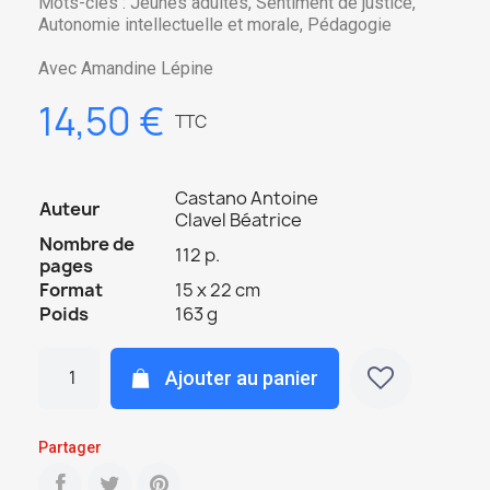
Mots-clés : Jeunes adultes, Sentiment de justice,
Autonomie intellectuelle et morale, Pédagogie
Avec Amandine Lépine
14,50 €
TTC
Castano Antoine
Auteur
Clavel Béatrice
Nombre de
112 p.
pages
Format
15 x 22 cm
Poids
163 g
Ajouter au panier
Partager