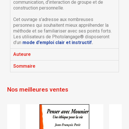
communication, d’interaction de groupe et de
construction personnelle.
Cet ouvrage s’adresse aux nombreuses
personnes qui souhaitent mieux appréhender la
méthode et se familiariser avec ses points forts.
Les utilisateurs de Photolangage® disposeront
d’un
mode d’emploi clair et instructif
.
×
Auteure
×
Créer une liste d'envies
Connexion
Sommaire
×
Nom de la liste d'envies
Vous devez être connecté pour ajouter des produits
Ajouter à ma liste d'envies
à votre liste d'envies.
Nos meilleures ventes
Créer une nouvelle liste
add_circle_outline
Annuler
Connexion
Annuler
Créer une liste d'envies