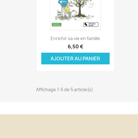
Nom
Vo
A
((
d'
add_circle_outline
Aperçu rapide

Enrichir sa vie en famille
6,50 €
AJOUTER AU PANIER
Affichage 1-5 de 5 article(s)