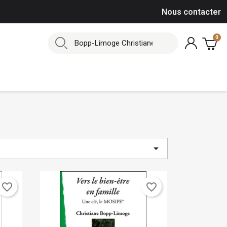
Nous contacter

favorite_border
favorite_border