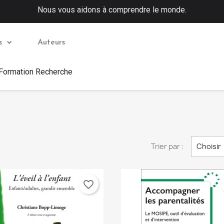
Nous vous aidons à comprendre le monde.
s
Auteurs
 Formation Recherche
Trier par :
Choisir
favorite_border