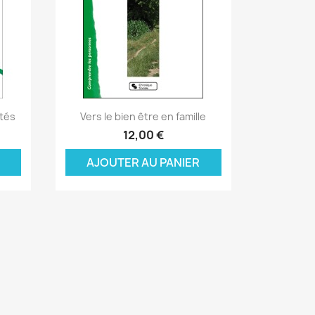
Aperçu rapide

tés
Vers le bien être en famille
12,00 €
AJOUTER AU PANIER
×
×
×