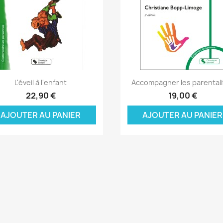
Aperçu rapide
Aperçu rapide


L'éveil à l'enfant
Accompagner les parentali
22,90 €
19,00 €
AJOUTER AU PANIER
AJOUTER AU PANIER
réer une liste d'envies
onnexion
(modalTitle))