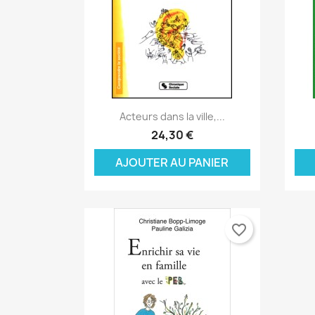
Aperçu rapide

Acteurs dans la ville,...
24,30 €
AJOUTER AU PANIER
favorite_border
C
C
(