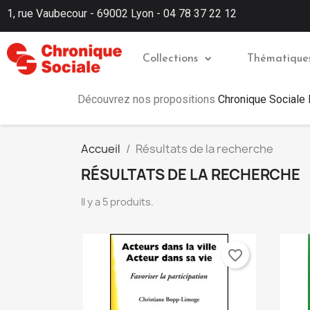
1, rue Vaubecour - 69002 Lyon - 04 78 37 22 12
Collections
Thématique
Découvrez nos propositions
Chronique Sociale
Accueil
Résultats de la recherche
RÉSULTATS DE LA RECHERCHE
Il y a 5 produits.
favorite_border