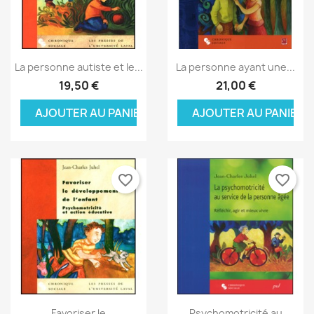
Aperçu rapide
Aperçu rapide


La personne autiste et le...
La personne ayant une...
19,50 €
21,00 €
AJOUTER AU PANIER
AJOUTER AU PANIER
favorite_border
favorite_border
Aperçu rapide
Aperçu rapide


Favoriser le
Psychomotricité au