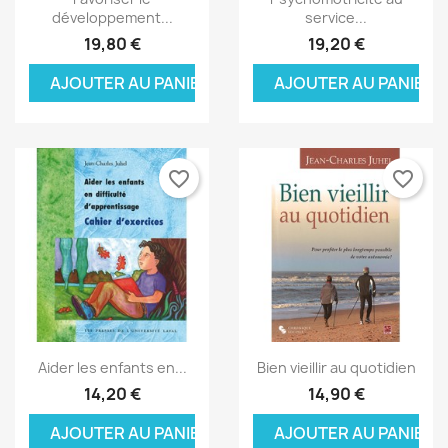
développement...
service...
19,80 €
19,20 €
AJOUTER AU PANIER
AJOUTER AU PANIER
favorite_border
favorite_border
Aperçu rapide
Aperçu rapide


Aider les enfants en...
Bien vieillir au quotidien
14,20 €
14,90 €
AJOUTER AU PANIER
AJOUTER AU PANIER