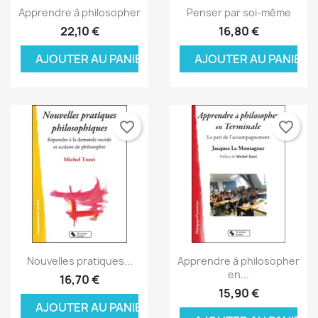
Aperçu rapide
Aperçu rapide


Apprendre à philosopher
Penser par soi-même
22,10 €
16,80 €
AJOUTER AU PANIER
AJOUTER AU PANIER
favorite_border
favorite_border
Aperçu rapide
Aperçu rapide


Nouvelles pratiques...
Apprendre à philosopher
en...
16,70 €
15,90 €
AJOUTER AU PANIER