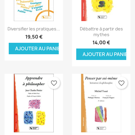
Aperçu rapide
Aperçu rapide


Diversifier les pratiques...
Débattre à partir des
mythes
19,50 €
14,00 €
AJOUTER AU PANIER
AJOUTER AU PANIER
favorite_border
favorite_border