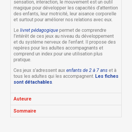
sensation, interaction, le mouvement est un outil
magique pour développer les capacités d’attention
des enfants, leur motricité, leur aisance corporelle
et surtout pour améliorer nos relations avec eux.
Le
livret pédagogique
permet de comprendre
l’intérêt de ces jeux au niveau du développement
et du système nerveux de l’enfant. Il propose des
repères pour les adultes accompagnants et
comprend un index pour une utilisation plus
pratique.
Ces jeux s’adressent aux
enfants de 2 à 7 ans
et à
×
tous les adultes qui les accompagnent.
Les fiches
×
Créer une liste d'envies
Connexion
sont détachables
.
×
Nom de la liste d'envies
Vous devez être connecté pour ajouter des produits
Ajouter à ma liste d'envies
Auteure
à votre liste d'envies.
Sommaire
Créer une nouvelle liste
add_circle_outline
Annuler
Connexion
Annuler
Créer une liste d'envies