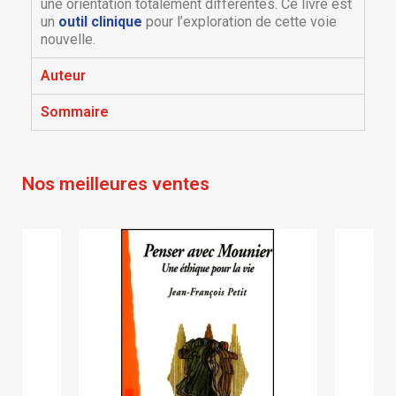
à votre liste d'envies.
une orientation totalement différentes. Ce livre est
un
outil clinique
pour l’exploration de cette voie
Créer une nouvelle liste
add_circle_outline
nouvelle.
Annuler
Connexion
Annuler
Créer une liste d'envies
Auteur
Sommaire
Nos meilleures ventes