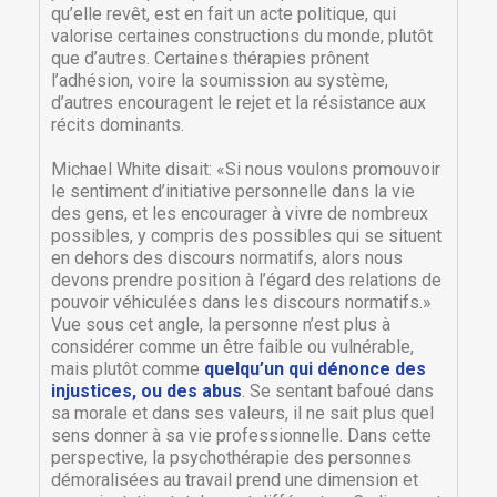
qu’elle revêt, est en fait un acte politique, qui
valorise certaines constructions du monde, plutôt
que d’autres. Certaines thérapies prônent
l’adhésion, voire la soumission au système,
d’autres encouragent le rejet et la résistance aux
récits dominants.
Michael White disait: «Si nous voulons promouvoir
le sentiment d’initiative personnelle dans la vie
des gens, et les encourager à vivre de nombreux
possibles, y compris des possibles qui se situent
en dehors des discours normatifs, alors nous
devons prendre position à l’égard des relations de
pouvoir véhiculées dans les discours normatifs.»
Vue sous cet angle, la personne n’est plus à
considérer comme un être faible ou vulnérable,
mais plutôt comme
quelqu’un qui dénonce des
×
injustices, ou des abus
. Se sentant bafoué dans
×
Créer une liste d'envies
Connexion
sa morale et dans ses valeurs, il ne sait plus quel
sens donner à sa vie professionnelle. Dans cette
perspective, la psychothérapie des personnes
×
Nom de la liste d'envies
Vous devez être connecté pour ajouter des produits
Ajouter à ma liste d'envies
démoralisées au travail prend une dimension et