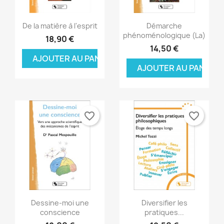
Aperçu rapide
Aperçu rapide


De la matière à l'esprit
Démarche
phénoménologique (La)
18,90 €
14,50 €
AJOUTER AU PANIER
AJOUTER AU PANIER
favorite_border
favorite_border
Aperçu rapide
Aperçu rapide


Dessine-moi une
Diversifier les
conscience
pratiques...