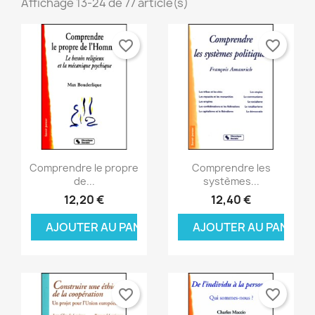
Affichage 13-24 de 77 article(s)
favorite_border
favorite_border
Aperçu rapide
Aperçu rapide


Comprendre le propre
Comprendre les
de...
systèmes...
12,20 €
12,40 €
AJOUTER AU PANIER
AJOUTER AU PANIER
favorite_border
favorite_border