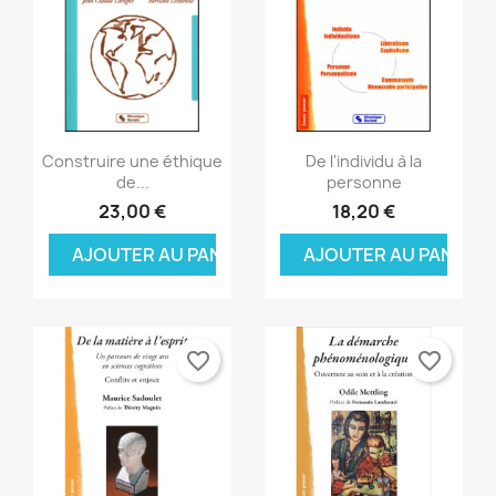
Aperçu rapide
Aperçu rapide


Construire une éthique
De l'individu à la
de...
personne
23,00 €
18,20 €
AJOUTER AU PANIER
AJOUTER AU PANIER
favorite_border
favorite_border