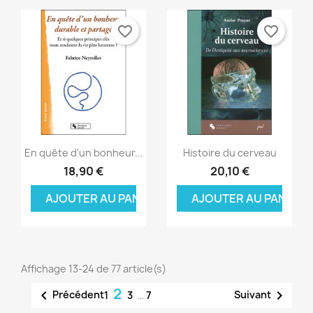
favorite_border
favorite_border
Aperçu rapide
Aperçu rapide


En quête d'un bonheur...
Histoire du cerveau
18,90 €
20,10 €
AJOUTER AU PANIER
AJOUTER AU PANIER
Affichage 13-24 de 77 article(s)
2


Précédent
Suivant
1
3
…
7