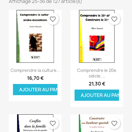
Affichage 25-36 de 127 article(s)
favorite_border
favorite_border
Aperçu rapide
Aperçu rapide


Comprendre la culture...
Comprendre le 20e
siècle....
16,70 €
21,30 €
AJOUTER AU PANIER
AJOUTER AU PANIER
favorite_border
favorite_border