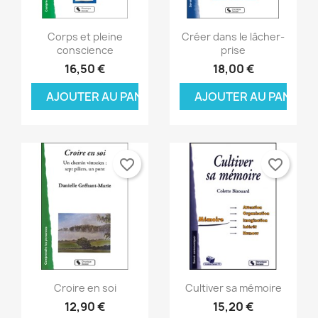
Aperçu rapide
Aperçu rapide


Corps et pleine
Créer dans le lâcher-
conscience
prise
16,50 €
18,00 €
AJOUTER AU PANIER
AJOUTER AU PANIER
favorite_border
favorite_border
Aperçu rapide
Aperçu rapide


Croire en soi
Cultiver sa mémoire
12,90 €
15,20 €