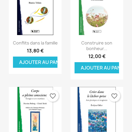
Aperçu rapide
Aperçu rapide


Conflits dans la famille
Construire son
bonheur...
13,80 €
12,00 €
AJOUTER AU PANIER
AJOUTER AU PANIER
favorite_border
favorite_border