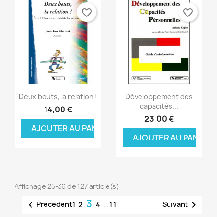
favorite_border
favorite_border
Aperçu rapide
Aperçu rapide


Deux bouts, la relation !
Développement des
capacités...
14,00 €
23,00 €
AJOUTER AU PANIER
AJOUTER AU PANIER
Affichage 25-36 de 127 article(s)
3


Précédent
Suivant
1
2
4
…
11