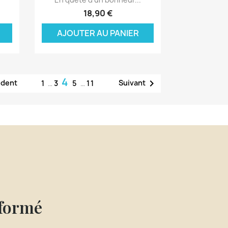
18,90 €
AJOUTER AU PANIER
4

édent
Suivant
1
…
3
5
…
11
nformé