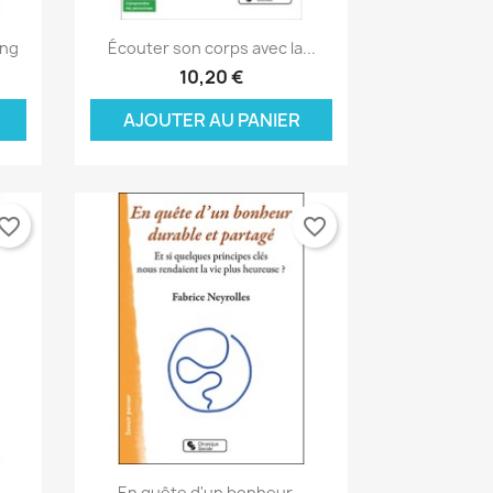
Aperçu rapide

ing
Écouter son corps avec la...
10,20 €
AJOUTER AU PANIER
vorite_border
favorite_border
Aperçu rapide

En quête d'un bonheur...