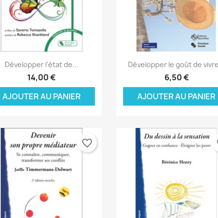
Aperçu rapide
Aperçu rapide


Développer l'état de...
Développer le goût de vivre
14,00 €
6,50 €
AJOUTER AU PANIER
AJOUTER AU PANIER
favorite_border
fa