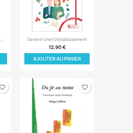
Aperçu rapide

...
Devenir chef d'établissement
12,90 €
AJOUTER AU PANIER
vorite_border
favorite_border