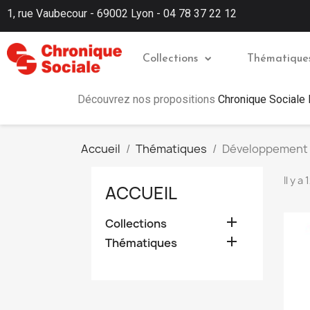
1, rue Vaubecour - 69002 Lyon - 04 78 37 22 12
Collections
Thématique
Découvrez nos propositions
Chronique Sociale
Accueil
Thématiques
Développement 
Il y a
ACCUEIL

Collections

Thématiques