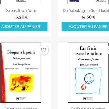
Créer une nouvelle liste
((cancelText))
((modalDeleteText))
Annuler
Connexion
Aperçu rapide
Aperçu rapide


Annuler
Créer une liste d'envies
Du paraître à l'être
Du Relooking au Good-look
15,20 €
14,30 €
AJOUTER AU PANIER
AJOUTER AU PANIER
favorite_border
fa
Aperçu rapide
Aperçu rapide


Éduquer à la poésie
En finir avec le tabac