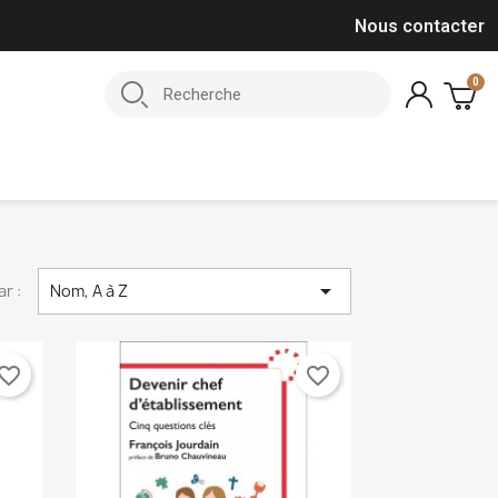
Nous contacter

ar :
Nom, A à Z
vorite_border
favorite_border