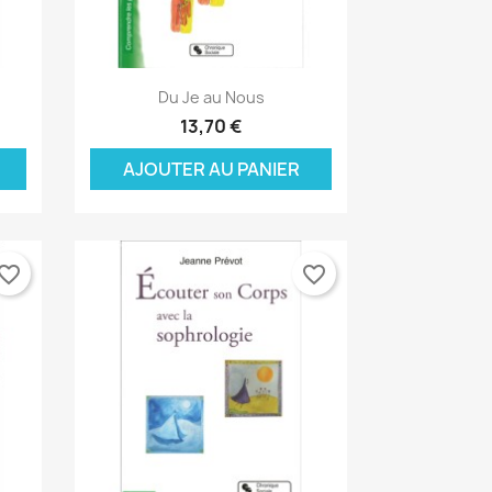
Aperçu rapide

Du Je au Nous
13,70 €
AJOUTER AU PANIER
vorite_border
favorite_border
×
×
×
×