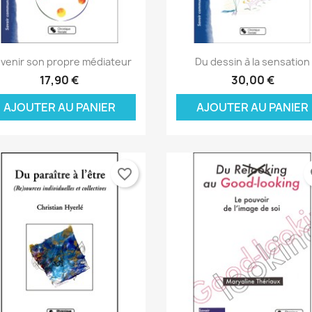
Aperçu rapide
Aperçu rapide


venir son propre médiateur
Du dessin à la sensation
17,90 €
30,00 €
AJOUTER AU PANIER
AJOUTER AU PANIER
favorite_border
fa
réer une liste d'envies
onnexion
(modalTitle))
 de la liste d'envies
us devez être connecté pour ajouter des produits à votre liste
jouter à ma liste d'envies
confirmMessage))
envies.