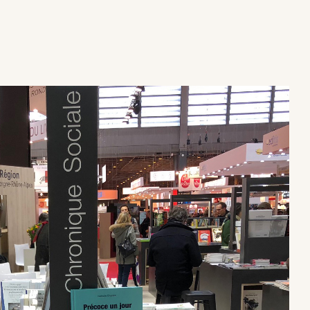
×
×
×
×