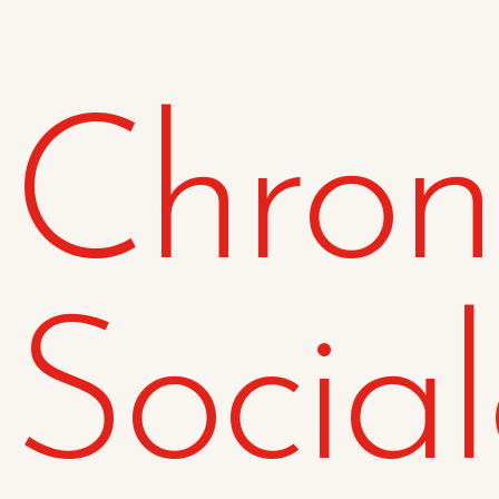
Chron
C
C
(
Nom
Vo
A
((
d'
Social
add_circle_outline