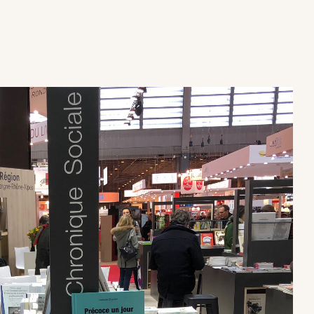
×
×
×
×