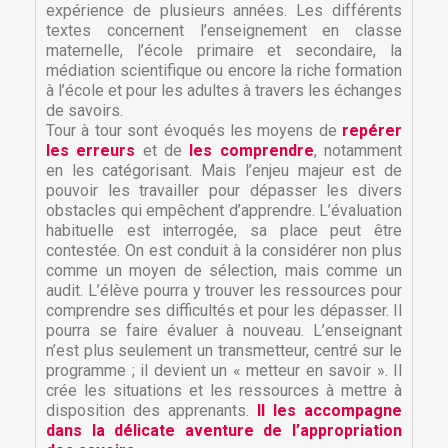
expérience de plusieurs années. Les différents
textes concernent l’enseignement en classe
maternelle, l’école primaire et secondaire, la
médiation scientifique ou encore la riche formation
à l’école et pour les adultes à travers les échanges
de savoirs.
Tour à tour sont évoqués les moyens de
repérer
les erreurs
et de
les comprendre
, notamment
en les catégorisant. Mais l’enjeu majeur est de
pouvoir les travailler pour dépasser les divers
obstacles qui empêchent d’apprendre. L’évaluation
habituelle est interrogée, sa place peut être
contestée. On est conduit à la considérer non plus
comme un moyen de sélection, mais comme un
audit. L’élève pourra y trouver les ressources pour
comprendre ses difficultés et pour les dépasser. Il
pourra se faire évaluer à nouveau. L’enseignant
×
×
Créer une liste d'envies
n’est plus seulement un transmetteur, centré sur le
Connexion
programme ; il devient un « metteur en savoir ». Il
crée les situations et les ressources à mettre à
×
disposition des apprenants.
Il les accompagne
Nom de la liste d'envies
Vous devez être connecté pour ajouter des produits
Ajouter à ma liste d'envies
dans la délicate aventure de l’appropriation
à votre liste d'envies.