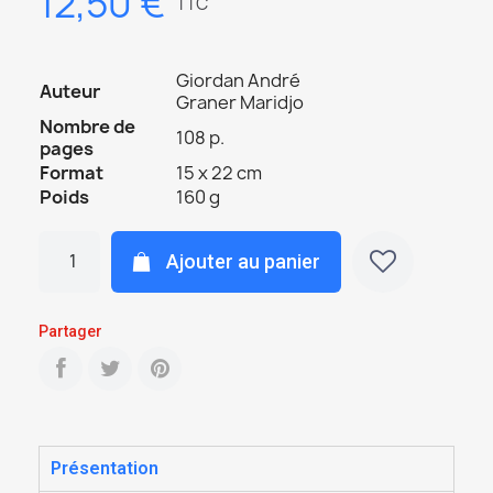
12,50 €
TTC
Giordan André
Auteur
Graner Maridjo
Nombre de
108 p.
pages
Format
15 x 22 cm
Poids
160 g
Ajouter au panier
Partager
Présentation