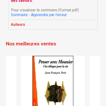
des savoirs.
Créer une nouvelle liste
add_circle_outline
Pour visualiser le sommaire (Format pdf) :
Annuler
Connexion
Sommaire - Apprendre par l'erreur
Annuler
Créer une liste d'envies
Auteurs
Nos meilleures ventes