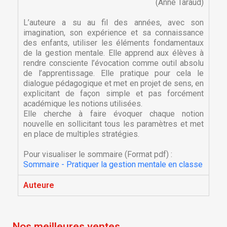
(Anne Taraud)
L’auteure a su au fil des années, avec son
imagination, son expérience et sa connaissance
des enfants, utiliser les éléments fondamentaux
de la gestion mentale. Elle apprend aux élèves à
rendre consciente l’évocation comme outil absolu
de l’apprentissage. Elle pratique pour cela le
dialogue pédagogique et met en projet de sens, en
explicitant de façon simple et pas forcément
académique les notions utilisées.
Elle cherche à faire évoquer chaque notion
nouvelle en sollicitant tous les paramètres et met
×
×
Créer une liste d'envies
en place de multiples stratégies.
Connexion
Pour visualiser le sommaire (Format pdf) :
×
Nom de la liste d'envies
Vous devez être connecté pour ajouter des produits
Sommaire - Pratiquer la gestion mentale en classe
Ajouter à ma liste d'envies
à votre liste d'envies.
Auteure
Créer une nouvelle liste
add_circle_outline
Annuler
Connexion
Annuler
Créer une liste d'envies
Nos meilleures ventes