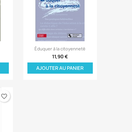
Aperçu rapide

Éduquer à la citoyenneté
11,90 €
AJOUTER AU PANIER
favorite_border
×
×
×