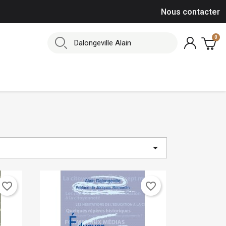
Nous contacter

favorite_border
favorite_border