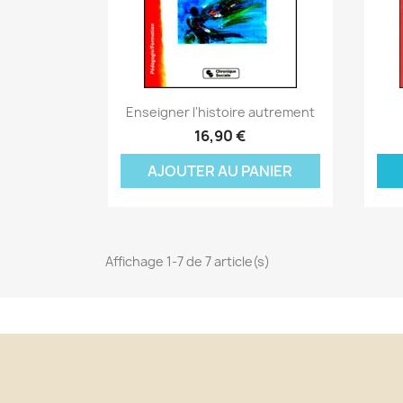
Nom
Vo
A
((
d'
add_circle_outline
Aperçu rapide

Enseigner l'histoire autrement
16,90 €
AJOUTER AU PANIER
Affichage 1-7 de 7 article(s)