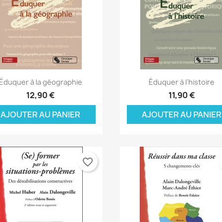
Aperçu rapide
Aperçu rapide


Éduquer à la géographie
Éduquer à l'histoire
12,90 €
11,90 €
AJOUTER AU PANIER
AJOUTER AU PANIER
favorite_border
réer une liste d'envies
onnexion
(modalTitle))