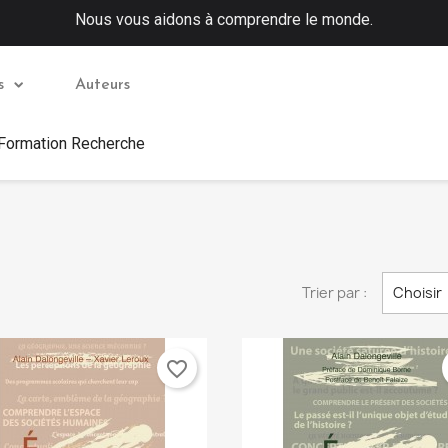
Nous vous aidons à comprendre le monde.
s
Auteurs
 Formation Recherche
Trier par :
Choisir
favorite_border