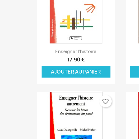
Aperçu rapide

Enseigner l'histoire
17,90 €
AJOUTER AU PANIER
favorite_border
C
C
(