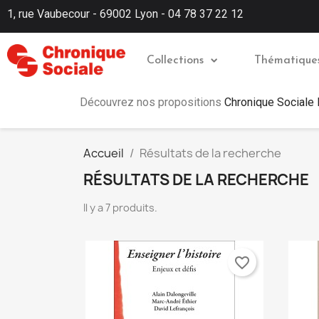
1, rue Vaubecour - 69002 Lyon - 04 78 37 22 12
Collections
Thématique
Découvrez nos propositions
Chronique Sociale
Accueil
Résultats de la recherche
RÉSULTATS DE LA RECHERCHE
Il y a 7 produits.
favorite_border