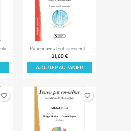
Aperçu rapide

cole
Penser avec l'Entraînement...
21,60 €
AJOUTER AU PANIER
favorite_border
favorite_border