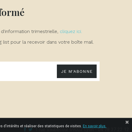
nformé
 d'information trimestrielle,
cliquez ici.
list pour la recevoir dans votre boîte mail.
JE M'ABONNE
 d'intérêts et réaliser des statistiques de visites.
En savoir plus.
1 rue Vaubecour 69002 Lyon - 04 78 37 22 12