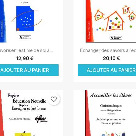
Aperçu rapide
Aperçu rapide


avoriser l'estime de soi à...
Échanger des savoirs à l'é
12,90 €
20,10 €
AJOUTER AU PANIER
AJOUTER AU PANIER
favorite_border