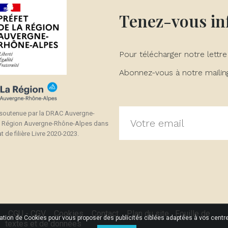
Tenez-vous i
Pour télécharger notre lettre
Abonnez-vous à notre mailing 
 soutenue par la DRAC Auvergne-
a Région Auvergne-Rhône-Alpes dans
t de filière Livre 2020-2023.
CGU - CGV
Cookies
Contact
Plan du site
Fouille de
sation de Cookies pour vous proposer des publicités ciblées adaptées à vos centres
textes et de données