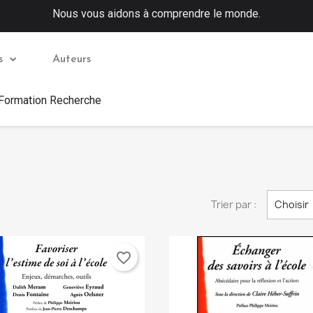
Nous vous aidons à comprendre le monde.
s
Auteurs
 Formation Recherche
Trier par :
Choisir
favorite_border