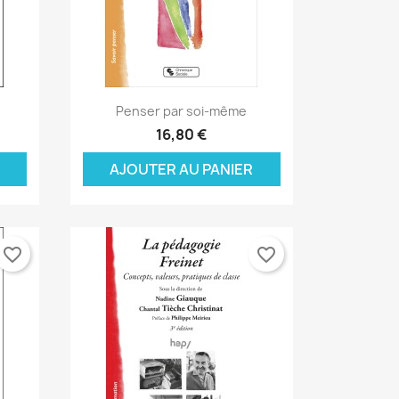
Aperçu rapide

Penser par soi-même
×
×
×
16,80 €
AJOUTER AU PANIER
×
favorite_border
favorite_border