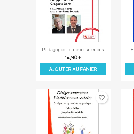
Aperçu rapide

Pédagogies et neurosciences
F
14,90 €
AJOUTER AU PANIER
favorite_border