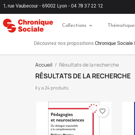
1, rue Vaubecour - 69002 Lyon - 04 78 37 22 12
Collections
Thématique
Découvrez nos propositions
Chronique Sociale
Accueil
Résultats de la recherche
RÉSULTATS DE LA RECHERCHE
Il y a 24 produits.
favorite_border