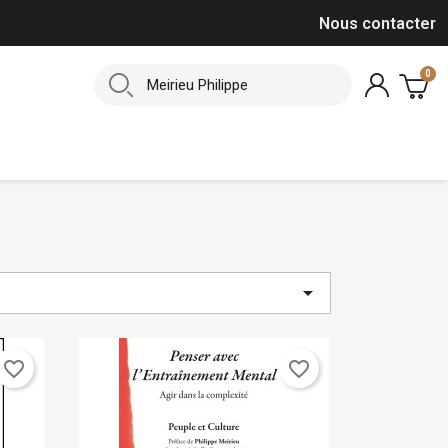
Nous contacter

favorite_border
favorite_border