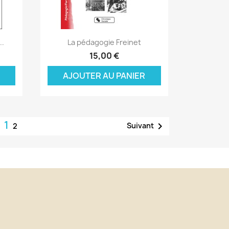
Aperçu rapide

..
La pédagogie Freinet
15,00 €
AJOUTER AU PANIER
1

Suivant
2