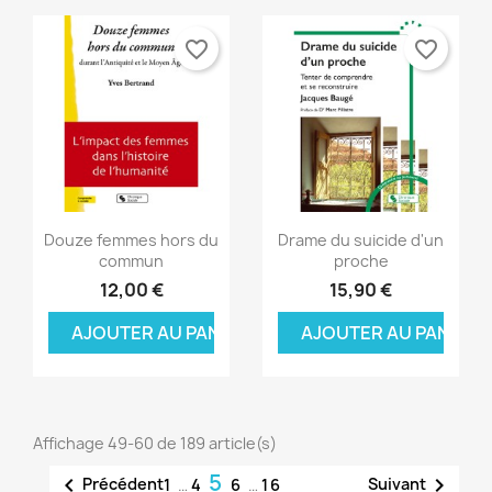
favorite_border
favorite_border
Aperçu rapide
Aperçu rapide


Douze femmes hors du
Drame du suicide d'un
commun
proche
12,00 €
15,90 €
AJOUTER AU PANIER
AJOUTER AU PANIER
Affichage 49-60 de 189 article(s)
5


Précédent
Suivant
1
…
4
6
…
16