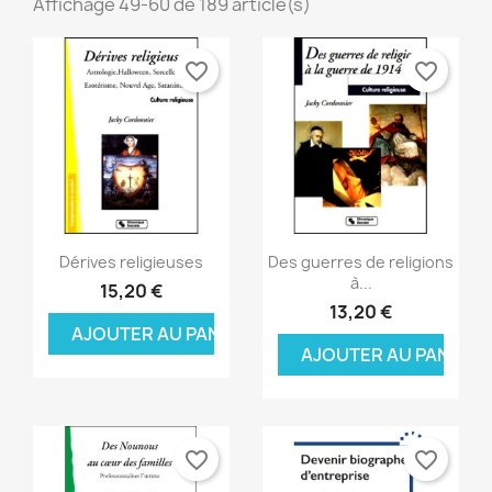
Affichage 49-60 de 189 article(s)
favorite_border
favorite_border
Aperçu rapide
Aperçu rapide


Dérives religieuses
Des guerres de religions
à...
15,20 €
13,20 €
AJOUTER AU PANIER
AJOUTER AU PANIER
favorite_border
favorite_border