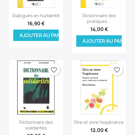
Aperçu rapide
Aperçu rapide


Dialogues en humanité
Dictionnaire des
pratiques...
16,90 €
14,00 €
AJOUTER AU PANIER
AJOUTER AU PANIER
favorite_border
favorite_border
Aperçu rapide
Aperçu rapide


Dictionnaire des
Dire et vivre l'espérance
solidarités
12,00 €