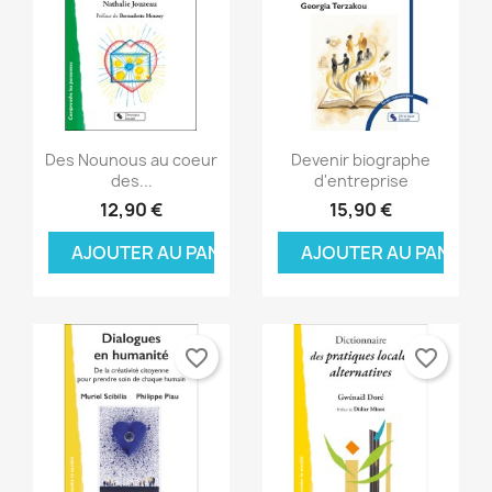
Aperçu rapide
Aperçu rapide


Des Nounous au coeur
Devenir biographe
des...
d'entreprise
12,90 €
15,90 €
AJOUTER AU PANIER
AJOUTER AU PANIER
favorite_border
favorite_border