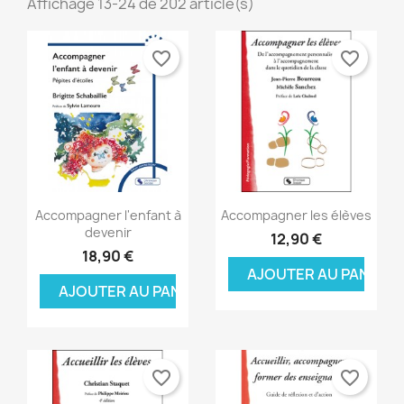
Affichage 13-24 de 202 article(s)
favorite_border
favorite_border
Aperçu rapide
Aperçu rapide


Accompagner l'enfant à
Accompagner les élèves
devenir
12,90 €
18,90 €
AJOUTER AU PANIER
AJOUTER AU PANIER
favorite_border
favorite_border