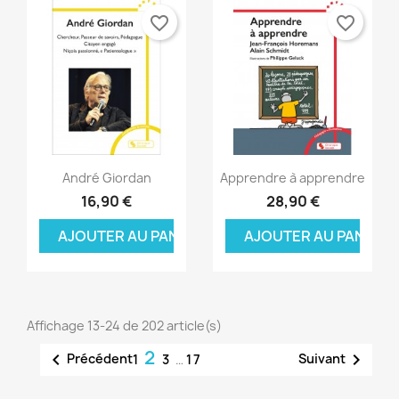
favorite_border
favorite_border
Aperçu rapide
Aperçu rapide


André Giordan
Apprendre à apprendre
16,90 €
28,90 €
AJOUTER AU PANIER
AJOUTER AU PANIER
Affichage 13-24 de 202 article(s)
2


Précédent
Suivant
1
3
…
17