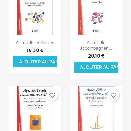
Aperçu rapide
Aperçu rapide


Accueillir les élèves
Accueillir,
accompagner,...
16,30 €
20,10 €
AJOUTER AU PANIER
AJOUTER AU PANIER
favorite_border
favorite_border