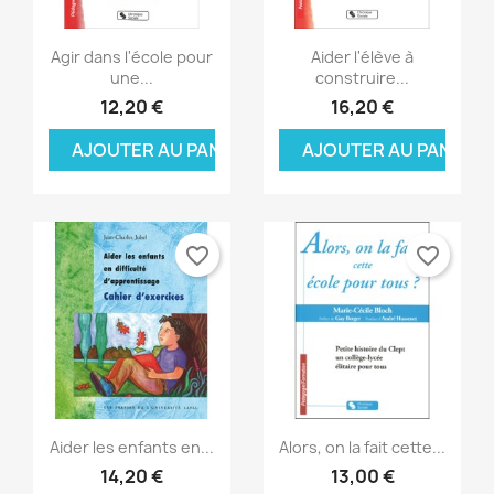
Aperçu rapide
Aperçu rapide


Agir dans l'école pour
Aider l'élève à
une...
construire...
12,20 €
16,20 €
AJOUTER AU PANIER
AJOUTER AU PANIER
favorite_border
favorite_border
Aperçu rapide
Aperçu rapide


Aider les enfants en...
Alors, on la fait cette...
14,20 €
13,00 €