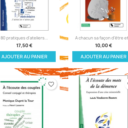
Aperçu rapide
Aperçu rapide


80 pratiques d'ateliers...
A chacun sa façon d'être et
17,50 €
10,00 €
AJOUTER AU PANIER
AJOUTER AU PANIER
favorite_border
fa