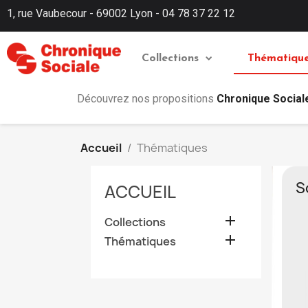
1, rue Vaubecour - 69002 Lyon - 04 78 37 22 12
Collections
Thématiqu
Découvrez nos propositions
Chronique Social
Accueil
Thématiques
S
ACCUEIL

Collections

Thématiques