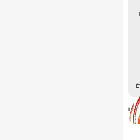
É
Il y a