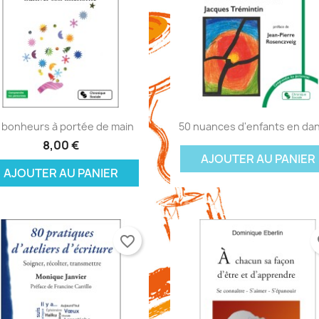
réer une liste d'envies
onnexion
(modalTitle))
Aperçu rapide
Aperçu rapide


 bonheurs à portée de main
50 nuances d'enfants en da
8,00 €
 de la liste d'envies
us devez être connecté pour ajouter des produits à votre liste
jouter à ma liste d'envies
confirmMessage))
AJOUTER AU PANIER
envies.
AJOUTER AU PANIER
Créer une nouvelle liste
((cancelText))
((modalDeleteText))
Annuler
Connexion
Annuler
Créer une liste d'envies
favorite_border
fa