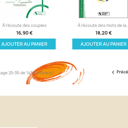
Aperçu rapide
Aperçu rapide


À l'écoute des couples
À l'écoute des mots de la..
16,90 €
18,20 €
AJOUTER AU PANIER
AJOUTER AU PANIER

Préc
hage 25-36 de 1450 article(s)