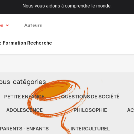
Nous vous aidons à comprendre le monde.
es
Auteurs
e Formation Recherche
ous-catégories
PETITE ENFANCE
QUESTIONS DE SOCIÉTÉ
ADOLESCENCE
PHILOSOPHIE
AC
PARENTS - ENFANTS
INTERCULTUREL