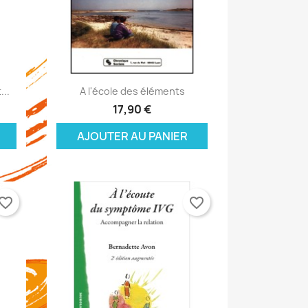
Aperçu rapide

...
A l'école des éléments
17,90 €
AJOUTER AU PANIER
vorite_border
favorite_border