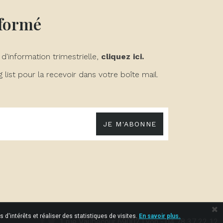
nformé
 d'information trimestrielle,
cliquez ici.
list pour la recevoir dans votre boîte mail.
JE M'ABONNE
 d'intérêts et réaliser des statistiques de visites.
En savoir plus.
1 rue Vaubecour 69002 Lyon - 04 78 37 22 12