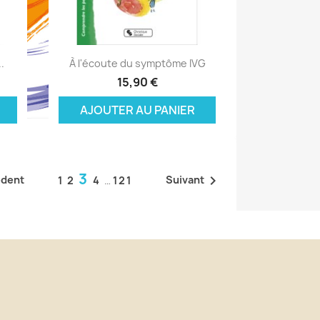
Aperçu rapide

.
À l'écoute du symptôme IVG
15,90 €
AJOUTER AU PANIER
3

édent
Suivant
1
2
4
…
121