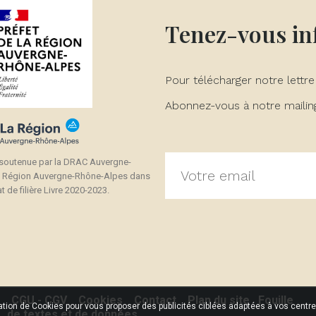
Tenez-vous i
Pour télécharger notre lettre
Abonnez-vous à notre mailing 
 soutenue par la DRAC Auvergne-
a Région Auvergne-Rhône-Alpes dans
t de filière Livre 2020-2023.
CGU - CGV
Cookies
Contact
Plan du site
Fouille
sation de Cookies pour vous proposer des publicités ciblées adaptées à vos centres
de textes et de données