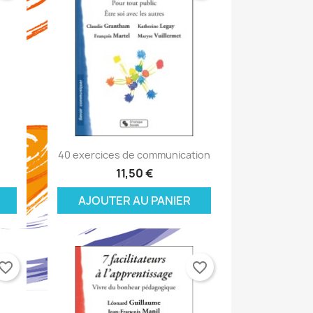
Aperçu rapide

40 exercices de communication
11,50 €
AJOUTER AU PANIER
vorite_border
favorite_border