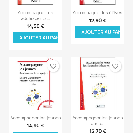
Aperçu rapide
Aperçu rapide


Accompagner les
Accompagner les élèves
adolescents...
12,90 €
14,50 €
AJOUTER AU PANIER
AJOUTER AU PANIER
favorite_border
favorite_border
Aperçu rapide
Aperçu rapide


Accompagner les jeunes
Accompagner les jeunes
dans...
14,90 €
12,70 €