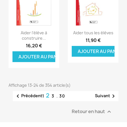
Aperçu rapide
Aperçu rapide


Aider l'élève à
Aider tous les élèves
construire...
11,90 €
16,20 €
AJOUTER AU PANIER
AJOUTER AU PANIER
Affichage 13-24 de 354 article(s)
2


Précédent
Suivant
1
3
…
30
Retour en haut
