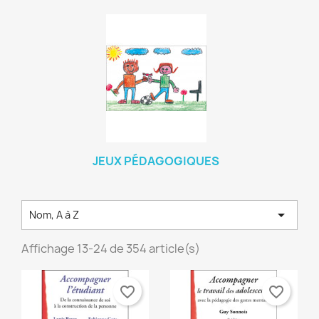
JEUX PÉDAGOGIQUES

Nom, A à Z
Affichage 13-24 de 354 article(s)
favorite_border
favorite_border