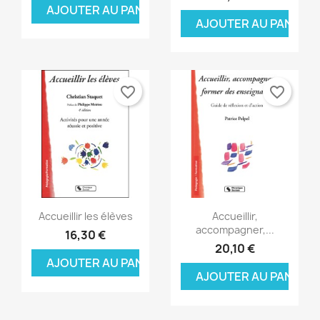
AJOUTER AU PANIER
AJOUTER AU PANIER
favorite_border
favorite_border
Aperçu rapide
Aperçu rapide


Accueillir les élèves
Accueillir,
accompagner,...
16,30 €
20,10 €
AJOUTER AU PANIER
AJOUTER AU PANIER
×
×