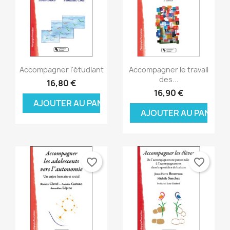
Aperçu rapide
Aperçu rapide


Accompagner l'étudiant
Accompagner le travail
des...
16,80 €
16,90 €
AJOUTER AU PANIER
AJOUTER AU PANIER
favorite_border
favorite_border